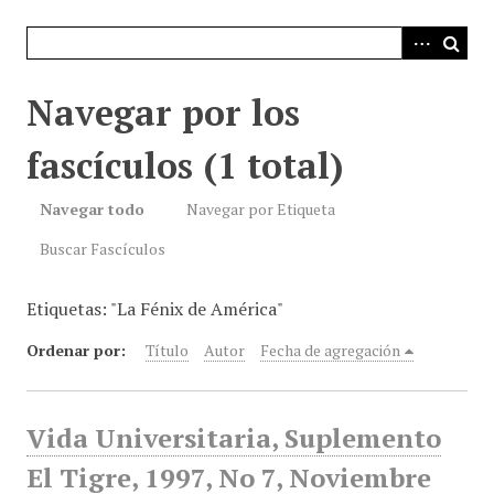
i
n
c
i
Navegar por los
p
a
fascículos (1 total)
l
Navegar todo
Navegar por Etiqueta
Buscar Fascículos
Etiquetas: "La Fénix de América"
Ordenar por:
Título
Autor
Fecha de agregación
Vida Universitaria, Suplemento
El Tigre, 1997, No 7, Noviembre