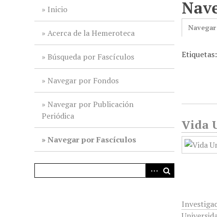
Nave
i
Inicio
n
Navegar
c
Acerca de la Hemeroteca
i
Etiquetas:
p
Búsqueda por Fascículos
a
l
Navegar por Fondos
Navegar por Publicación
Periódica
Vida U
Navegar por Fascículos
Investiga
Universid