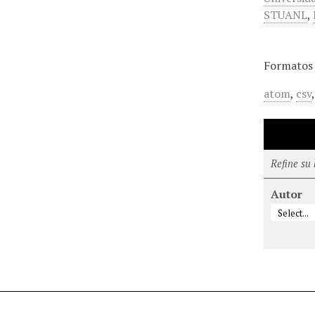
STUANL
,
Formatos 
atom
,
csv
Refine su
Autor