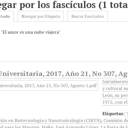
gar por los fascículos (1 tota
 todo
Navegar por Etiqueta
Buscar Fascículos
 "El amor es una nube viajera"
niversitaria, 2017, Año 21, No 307, Ag
Inicialmente
y cultural a
León, su peri
1975, con el
Etiquetas:
"
ción en Biotecnología y Nanotoxicología (CIBYN)
,
Comisión de
ad para los Mayores
,
Haiku
,
José Armando López
,
La fiesta de 