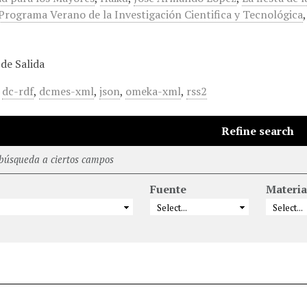
Programa Verano de la Investigación Cientifica y Tecnológica
de Salida
,
dc-rdf
,
dcmes-xml
,
json
,
omeka-xml
,
rss2
Refine search
 búsqueda a ciertos campos
Fuente
Materia