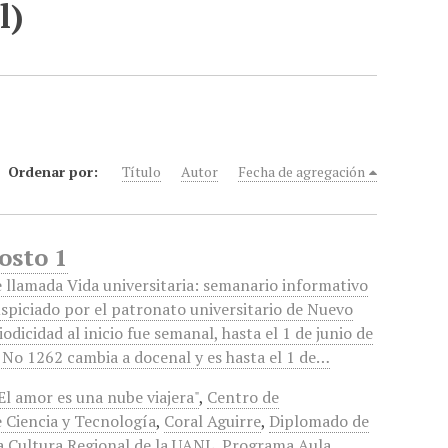
l)
Ordenar por:
Título
Autor
Fecha de agregación
osto 1
 llamada Vida universitaria: semanario informativo
uspiciado por el patronato universitario de Nuevo
odicidad al inicio fue semanal, hasta el 1 de junio de
 No 1262 cambia a docenal y es hasta el 1 de…
El amor es una nube viajera"
,
Centro de
 Ciencia y Tecnología
,
Coral Aguirre
,
Diplomado de
la Cultura Regional de la UANL
,
Programa Aula