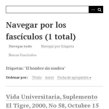
i
n
c
i
Navegar por los
p
a
fascículos (1 total)
l
Navegar todo
Navegar por Etiqueta
Buscar Fascículos
Etiquetas: "El hombre sin sombra"
Ordenar por:
Título
Autor
Fecha de agregación
Vida Universitaria, Suplemento
El Tigre, 2000, No 58, Octubre 15