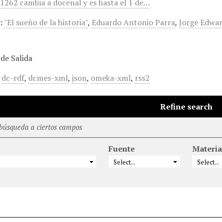
 1262 cambia a docenal y es hasta el 1 de…
:
"El sueño de la historia"
,
Eduardo Antonio Parra
,
Jorge Edwa
de Salida
,
dc-rdf
,
dcmes-xml
,
json
,
omeka-xml
,
rss2
Refine search
 búsqueda a ciertos campos
Fuente
Materia