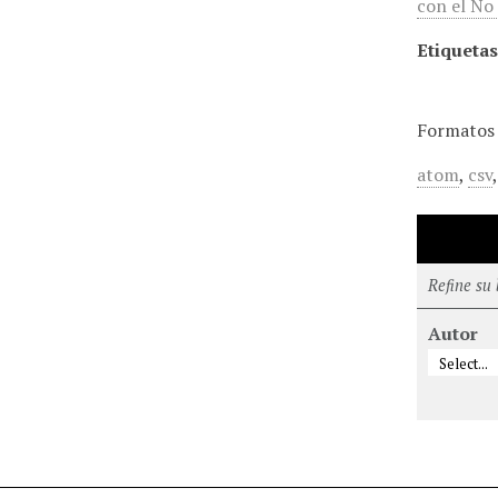
con el No
Etiquetas
Formatos 
atom
,
csv
Refine su
Autor