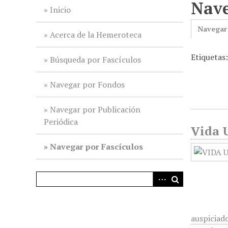
Nave
i
Inicio
n
Navegar
c
Acerca de la Hemeroteca
i
Etiquetas:
p
Búsqueda por Fascículos
a
l
Navegar por Fondos
Navegar por Publicación
Periódica
Vida U
Navegar por Fascículos
auspiciado