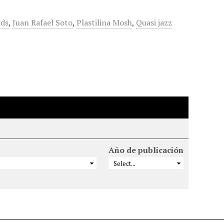
rds
,
Juan Rafael Soto
,
Plastilina Mosh
,
Quasi jazz
Año de publicación