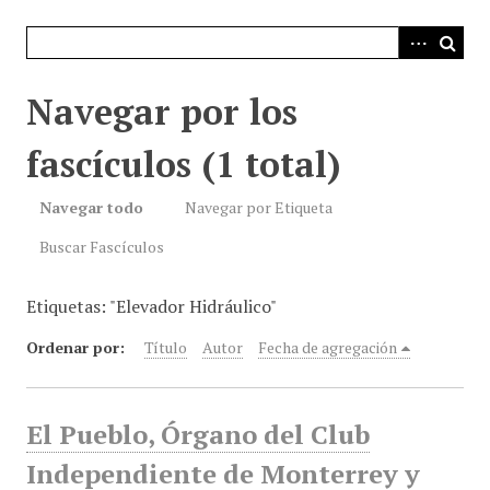
i
n
c
i
Navegar por los
p
a
fascículos (1 total)
l
Navegar todo
Navegar por Etiqueta
Buscar Fascículos
Etiquetas: "Elevador Hidráulico"
Ordenar por:
Título
Autor
Fecha de agregación
El Pueblo, Órgano del Club
Independiente de Monterrey y