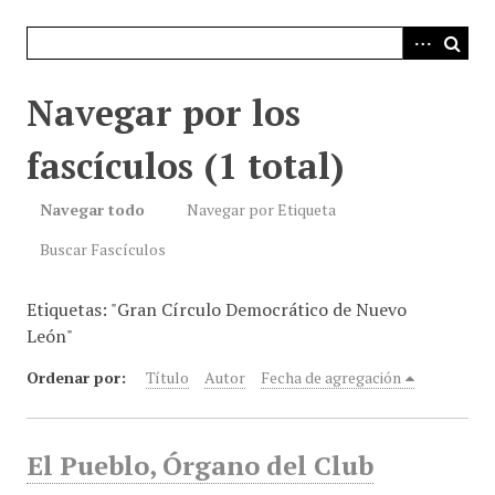
i
n
c
i
Navegar por los
p
a
fascículos (1 total)
l
Navegar todo
Navegar por Etiqueta
Buscar Fascículos
Etiquetas: "Gran Círculo Democrático de Nuevo
León"
Ordenar por:
Título
Autor
Fecha de agregación
El Pueblo, Órgano del Club