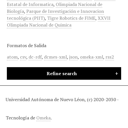
Estatal de Informatica
,
Olimpiada Nacional de
Biología
,
Parque de Investigación e Innovacion
tecnológica (PIIT)
,
Tigre Robotics de FIME
,
XXVII
Olimpiada Nacional de Quimica
Formatos de Salida
atom
,
csv
,
dc-rdf
,
dcmes-xml
,
json
,
omeka-xml
,
rss2
Refine search
Universidad Autónoma de Nuevo Léon, (c) 2020-2030 -
Tecnología de
Omeka
.