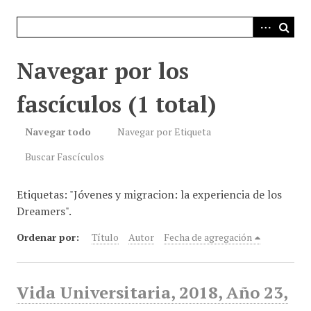
i
n
c
i
Navegar por los
p
a
fascículos (1 total)
l
Navegar todo
Navegar por Etiqueta
Buscar Fascículos
Etiquetas: "Jóvenes y migracion: la experiencia de los
Dreamers".
Ordenar por:
Título
Autor
Fecha de agregación
Vida Universitaria, 2018, Año 23,