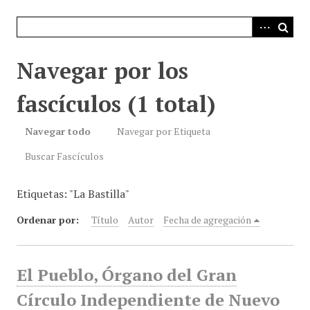
i
n
c
i
Navegar por los
p
a
fascículos (1 total)
l
Navegar todo
Navegar por Etiqueta
Buscar Fascículos
Etiquetas: "La Bastilla"
Ordenar por:
Título
Autor
Fecha de agregación
El Pueblo, Órgano del Gran
Círculo Independiente de Nuevo