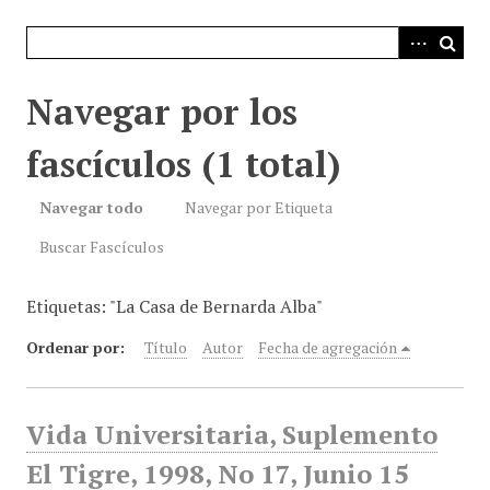
i
n
c
i
Navegar por los
p
a
fascículos (1 total)
l
Navegar todo
Navegar por Etiqueta
Buscar Fascículos
Etiquetas: "La Casa de Bernarda Alba"
Ordenar por:
Título
Autor
Fecha de agregación
Vida Universitaria, Suplemento
El Tigre, 1998, No 17, Junio 15