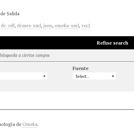
de Salida
,
dc-rdf
,
dcmes-xml
,
json
,
omeka-xml
,
rss2
Refine search
 búsqueda a ciertos campos
Fuente
nología de
Omeka
.