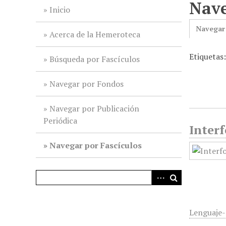
Nave
i
Inicio
n
Navegar
c
Acerca de la Hemeroteca
i
Etiquetas
p
Búsqueda por Fascículos
a
l
Navegar por Fondos
Navegar por Publicación
Periódica
Interf
Navegar por Fascículos
Lenguaje-