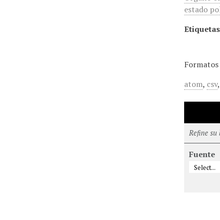
estado pol
Etiquetas
Formatos 
atom
,
csv
Refine su
Fuente