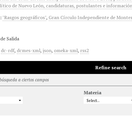
ítico de Nuevo León, candidaturas, postulantes e información 
:
"Rasgos geográficos"
,
Gran Círculo Independiente de Monte
de Salida
,
dc-rdf
,
dcmes-xml
,
json
,
omeka-xml
,
rss2
Refine search
 búsqueda a ciertos campos
Materia