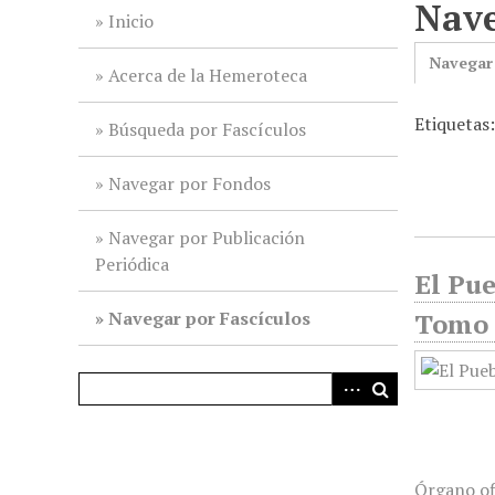
Nave
i
Inicio
n
Navegar
c
Acerca de la Hemeroteca
i
Etiquetas
p
Búsqueda por Fascículos
a
l
Navegar por Fondos
Navegar por Publicación
Periódica
El Pu
Navegar por Fascículos
Tomo 
Órgano of