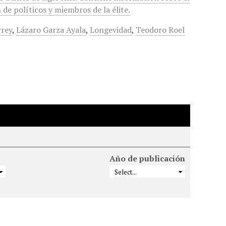
de políticos y miembros de la élite.
rrey
,
Lázaro Garza Ayala
,
Longevidad
,
Teodoro Roel
Año de publicación