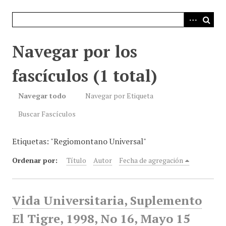
i
n
c
i
Navegar por los
p
a
fascículos (1 total)
l
Navegar todo
Navegar por Etiqueta
Buscar Fascículos
Etiquetas: "Regiomontano Universal"
Ordenar por:
Título
Autor
Fecha de agregación
Vida Universitaria, Suplemento
El Tigre, 1998, No 16, Mayo 15