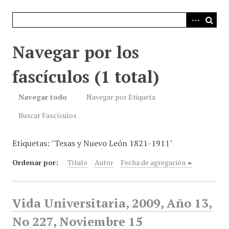
i
n
c
i
Navegar por los
p
a
fascículos (1 total)
l
Navegar todo
Navegar por Etiqueta
Buscar Fascículos
Etiquetas: "Texas y Nuevo León 1821-1911"
Ordenar por:
Título
Autor
Fecha de agregación
Vida Universitaria, 2009, Año 13,
No 227, Noviembre 15