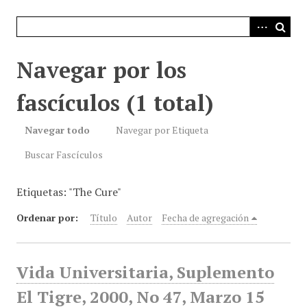
i
n
c
i
Navegar por los
p
a
fascículos (1 total)
l
Navegar todo
Navegar por Etiqueta
Buscar Fascículos
Etiquetas: "The Cure"
Ordenar por:
Título
Autor
Fecha de agregación
Vida Universitaria, Suplemento
El Tigre, 2000, No 47, Marzo 15