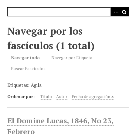
i
n
c
i
Navegar por los
p
a
fascículos (1 total)
l
Navegar todo
Navegar por Etiqueta
Buscar Fascículos
Etiquetas: Ágila
Ordenar por:
Título
Autor
Fecha de agregación
El Domine Lucas, 1846, No 23,
Febrero