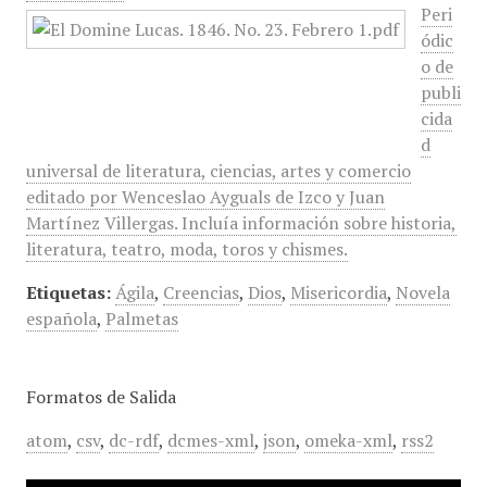
Peri
ódic
o de
publi
cida
d
universal de literatura, ciencias, artes y comercio
editado por Wenceslao Ayguals de Izco y Juan
Martínez Villergas. Incluía información sobre historia,
literatura, teatro, moda, toros y chismes.
Etiquetas:
Ágila
,
Creencias
,
Dios
,
Misericordia
,
Novela
española
,
Palmetas
Formatos de Salida
atom
,
csv
,
dc-rdf
,
dcmes-xml
,
json
,
omeka-xml
,
rss2