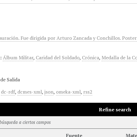
tauración. Fue dirigida por Arturo Zancada y Conchillos. Post
:
Álbum Militar
,
Caridad del Soldado
,
Crónica
,
Medalla de la C
de Salida
,
dc-rdf
,
dcmes-xml
,
json
,
omeka-xml
,
rss2
Refine search
 búsqueda a ciertos campos
Fuente
Mate