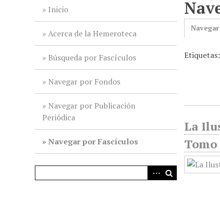
Nave
i
Inicio
n
Navegar
c
Acerca de la Hemeroteca
i
Etiquetas
p
Búsqueda por Fascículos
a
l
Navegar por Fondos
Navegar por Publicación
Periódica
La Ilu
Navegar por Fascículos
Tomo 