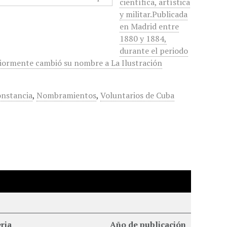
científica, artística
y militar.Publicada
en Madrid entre
1880 y 1884,
durante el periodo
eriormente cambió su nombre a La Ilustración
onstancia
,
Nombramientos
,
Voluntarios de Cuba
ria
Año de publicación