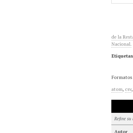
de la Res
Nacional.
Etiquetas
Formatos 
atom
,
csv
Refine su
Autor