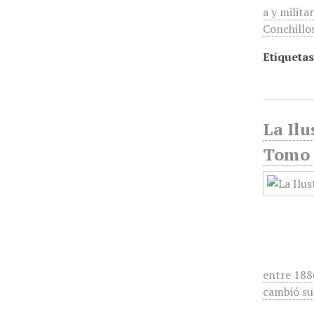
a y milita
Conchillo
Etiquetas
La Ilu
Tomo 
entre 188
cambió su