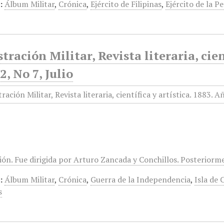
:
Álbum Militar
,
Crónica
,
Ejército de Filipinas
,
Ejército de la P
stración Militar, Revista literaria, cien
, No 7, Julio
ión. Fue dirigida por Arturo Zancada y Conchillos. Posteriorm
:
Álbum Militar
,
Crónica
,
Guerra de la Independencia
,
Isla de 
s