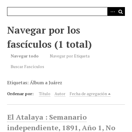
i
n
c
i
Navegar por los
p
a
fascículos (1 total)
l
Navegar todo
Navegar por Etiqueta
Buscar Fascículos
Etiquetas: Álbum a Juárez
Ordenar por:
Título
Autor
Fecha de agregación
El Atalaya : Semanario
independiente, 1891, Año 1, No