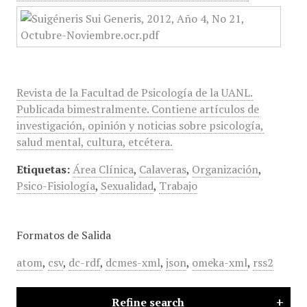
Revista de la Facultad de Psicología de la UANL.
Publicada bimestralmente. Contiene artículos de
investigación, opinión y noticias sobre psicología,
salud mental, cultura, etcétera.
Etiquetas:
Área Clínica
,
Calaveras
,
Organización
,
Psico-Fisiología
,
Sexualidad
,
Trabajo
Formatos de Salida
atom
,
csv
,
dc-rdf
,
dcmes-xml
,
json
,
omeka-xml
,
rss2
Refine search