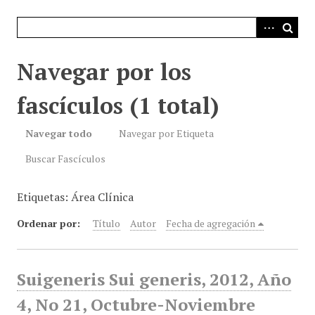
i
n
c
i
Navegar por los
p
a
fascículos (1 total)
l
Navegar todo
Navegar por Etiqueta
Buscar Fascículos
Etiquetas: Área Clínica
Ordenar por:
Título
Autor
Fecha de agregación
Suigeneris Sui generis, 2012, Año
4, No 21, Octubre-Noviembre