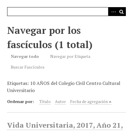
i
n
c
i
Navegar por los
p
a
fascículos (1 total)
l
Navegar todo
Navegar por Etiqueta
Buscar Fascículos
Etiquetas: 10 AÑOS del Colegio Civil Centro Cultural
Universitario
Ordenar por:
Título
Autor
Fecha de agregación
Vida Universitaria, 2017, Año 21,