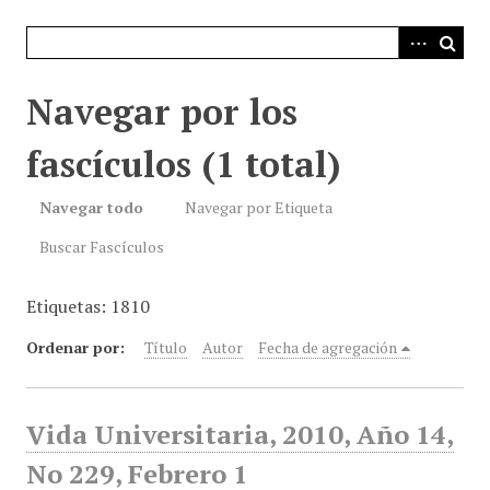
i
n
c
i
Navegar por los
p
a
fascículos (1 total)
l
Navegar todo
Navegar por Etiqueta
Buscar Fascículos
Etiquetas: 1810
Ordenar por:
Título
Autor
Fecha de agregación
Vida Universitaria, 2010, Año 14,
No 229, Febrero 1