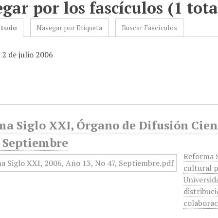
gar por los fascículos (1 tota
 todo
Navegar por Etiqueta
Buscar Fascículos
 2 de julio 2006
a Siglo XXI, Órgano de Difusión Cient
, Septiembre
Reforma S
cultural 
Universid
distribuci
colabora