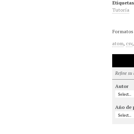
Etiquetas
Tutoría
Formatos 
atom
,
csv
Refine su
Autor
Año de 