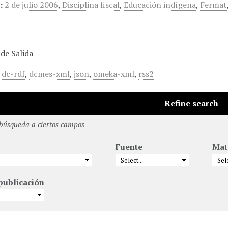
:
2 de julio 2006
,
Disciplina fiscal
,
Educación indígena
,
Fermat
de Salida
,
dc-rdf
,
dcmes-xml
,
json
,
omeka-xml
,
rss2
Refine search
 búsqueda a ciertos campos
Fuente
Mat
publicación