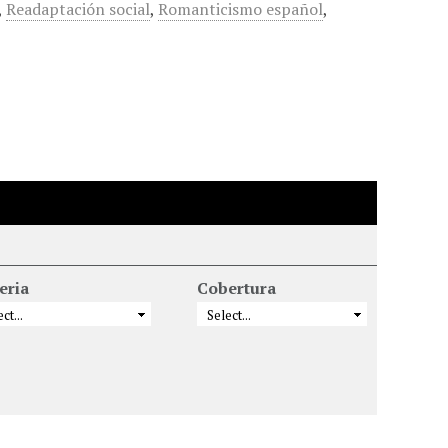
,
Readaptación social
,
Romanticismo español
,
eria
Cobertura