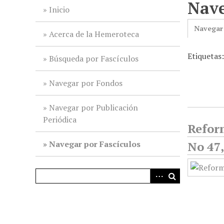
Nave
i
Inicio
n
Navegar
c
Acerca de la Hemeroteca
i
Etiquetas:
p
Búsqueda por Fascículos
a
l
Navegar por Fondos
Navegar por Publicación
Periódica
Reform
Navegar por Fascículos
No 47