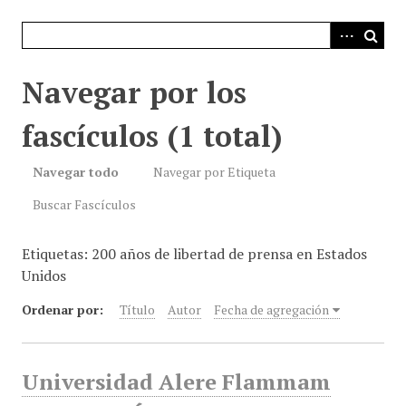
i
n
c
i
Navegar por los
p
a
fascículos (1 total)
l
Navegar todo
Navegar por Etiqueta
Buscar Fascículos
Etiquetas: 200 años de libertad de prensa en Estados
Unidos
Ordenar por:
Título
Autor
Fecha de agregación
Universidad Alere Flammam