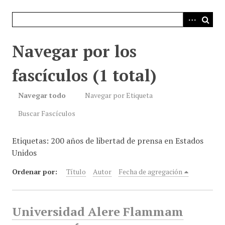
i
n
c
i
Navegar por los
p
a
fascículos (1 total)
l
Navegar todo
Navegar por Etiqueta
Buscar Fascículos
Etiquetas: 200 años de libertad de prensa en Estados
Unidos
Ordenar por:
Título
Autor
Fecha de agregación
Universidad Alere Flammam