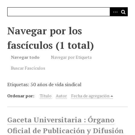
i
n
c
i
Navegar por los
p
a
fascículos (1 total)
l
Navegar todo
Navegar por Etiqueta
Buscar Fascículos
Etiquetas: 50 años de vida sindical
Ordenar por:
Título
Autor
Fecha de agregación
Gaceta Universitaria : Órgano
Oficial de Publicación y Difusión