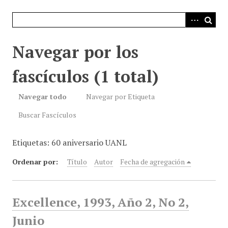
i
n
c
i
Navegar por los
p
a
fascículos (1 total)
l
Navegar todo
Navegar por Etiqueta
Buscar Fascículos
Etiquetas: 60 aniversario UANL
Ordenar por:
Título
Autor
Fecha de agregación
Excellence, 1993, Año 2, No 2,
Junio