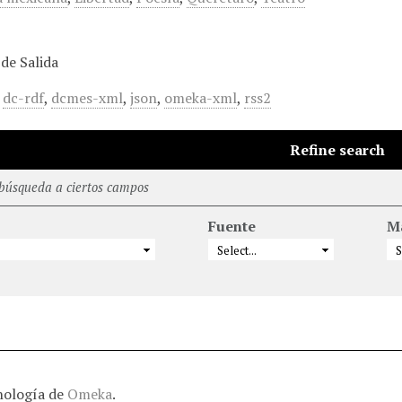
de Salida
,
dc-rdf
,
dcmes-xml
,
json
,
omeka-xml
,
rss2
Refine search
 búsqueda a ciertos campos
Fuente
M
nología de
Omeka
.