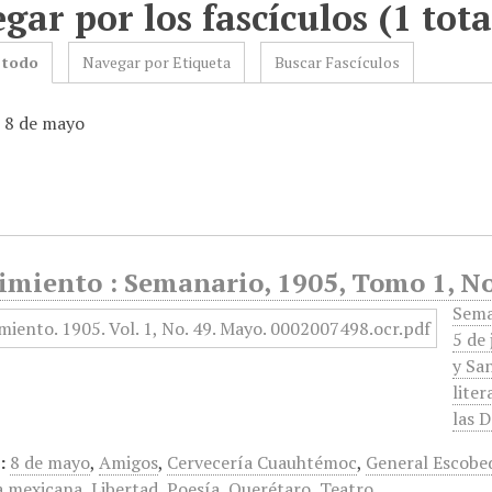
gar por los fascículos (1 tota
 todo
Navegar por Etiqueta
Buscar Fascículos
: 8 de mayo
imiento : Semanario, 1905, Tomo 1, N
Sema
5 de
y Sa
liter
las 
:
8 de mayo
,
Amigos
,
Cervecería Cuauhtémoc
,
General Escobe
a mexicana
,
Libertad
,
Poesía
,
Querétaro
,
Teatro