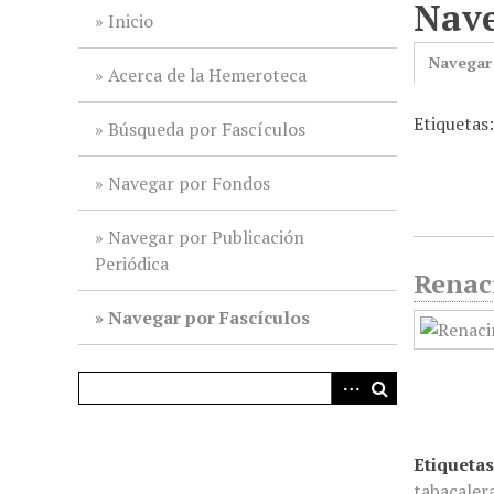
Nave
i
Inicio
n
Navegar
c
Acerca de la Hemeroteca
i
Etiquetas
p
Búsqueda por Fascículos
a
l
Navegar por Fondos
Navegar por Publicación
Periódica
Renac
Navegar por Fascículos
Etiquetas
tabacaler