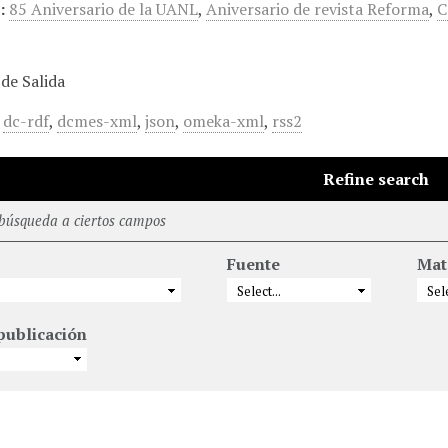
:
85 Aniversario de la UANL
,
Aniversario de revista Reforma
,
C
de Salida
,
dc-rdf
,
dcmes-xml
,
json
,
omeka-xml
,
rss2
Refine search
 búsqueda a ciertos campos
Fuente
Mat
publicación