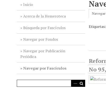
Nave
i
Inicio
n
Navegar
c
Acerca de la Hemeroteca
i
Etiquetas
p
Búsqueda por Fascículos
a
l
Navegar por Fondos
Navegar por Publicación
Periódica
Reform
Navegar por Fascículos
No 95