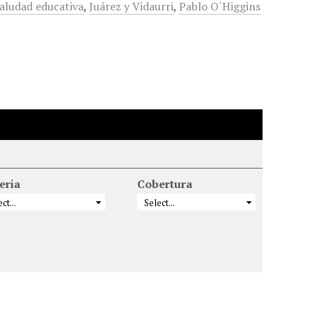
aludad educativa
,
Juárez y Vidaurri
,
Pablo O´Higgins
eria
Cobertura