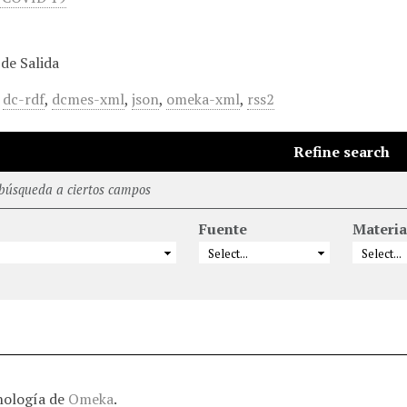
de Salida
,
dc-rdf
,
dcmes-xml
,
json
,
omeka-xml
,
rss2
Refine search
 búsqueda a ciertos campos
Fuente
Materia
nología de
Omeka
.