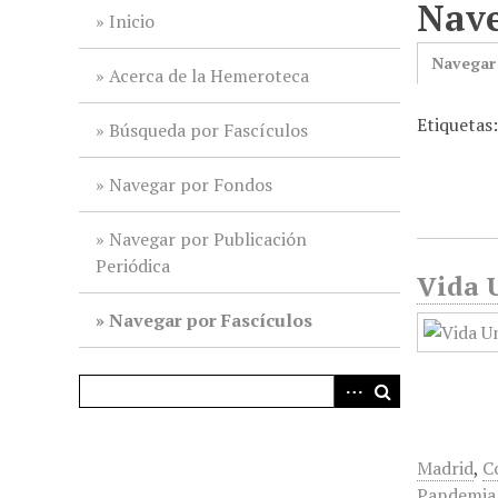
Nave
i
Inicio
n
Navegar
c
Acerca de la Hemeroteca
i
Etiquetas
p
Búsqueda por Fascículos
a
l
Navegar por Fondos
Navegar por Publicación
Periódica
Vida U
Navegar por Fascículos
Madrid
,
C
Pandemia