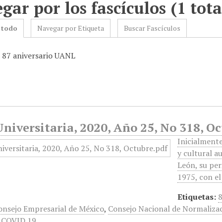
gar por los fascículos (1 tota
 todo
Navegar por Etiqueta
Buscar Fascículos
: 87 aniversario UANL
niversitaria, 2020, Año 25, No 318, O
Inicialmente
y cultural a
León, su peri
1975, con el
Etiquetas:
8
onsejo Empresarial de México
,
Consejo Nacional de Normalizac
 COVID 19