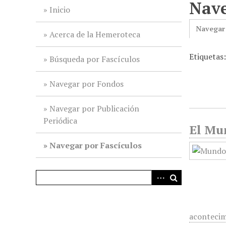
Nave
i
Inicio
n
Navegar
c
Acerca de la Hemeroteca
i
Etiquetas
p
Búsqueda por Fascículos
a
l
Navegar por Fondos
Navegar por Publicación
Periódica
El Mun
Navegar por Fascículos
acontecim