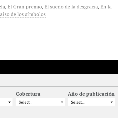
ela
,
El Gran premio
,
El sueño de la desgracia
,
En la
aíso de los símbolos
Cobertura
Año de publicación