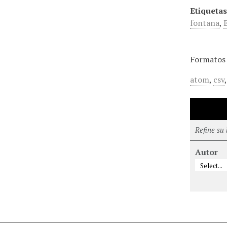
Etiquetas
fontana
,
Formatos 
atom
,
csv
Refine su
Autor