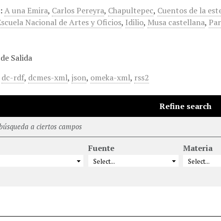
:
A una Emira
,
Carlos Pereyra
,
Chapultepec
,
Cuentos de la est
Escuela Nacional de Artes y Oficios
,
Idilio
,
Musa castellana
,
Par
de Salida
,
dc-rdf
,
dcmes-xml
,
json
,
omeka-xml
,
rss2
Refine search
 búsqueda a ciertos campos
Fuente
Materia