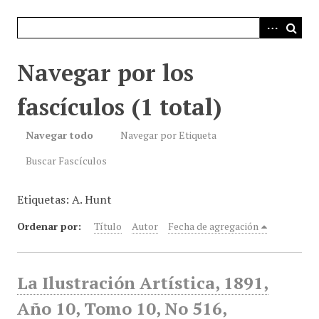
i
n
c
i
Navegar por los
p
a
fascículos (1 total)
l
Navegar todo
Navegar por Etiqueta
Buscar Fascículos
Etiquetas: A. Hunt
Ordenar por:
Título
Autor
Fecha de agregación
La Ilustración Artística, 1891,
Año 10, Tomo 10, No 516,