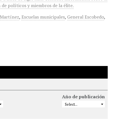
de políticos y miembros de la élite.
. Martínez
,
Escuelas municipales
,
General Escobedo
,
Año de publicación