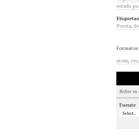
estado pol
Etiquetas
Poesía
,
Se
Formatos 
atom
,
csv
Refine su
Fuente