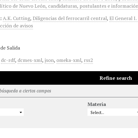
ítico de Nuevo León, candidaturas, postulantes e información 
:
A.K. Cutting
,
Diligencias del ferrocarril central
,
El General I
cción de avisos
de Salida
,
dc-rdf
,
dcmes-xml
,
json
,
omeka-xml
,
rss2
Refine search
 búsqueda a ciertos campos
Materia