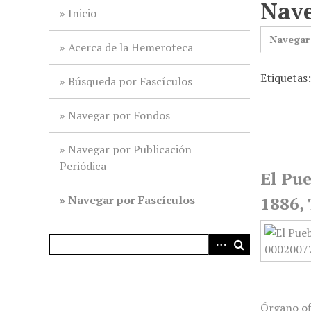
Nave
i
Inicio
n
Navegar
c
Acerca de la Hemeroteca
i
Etiquetas:
p
Búsqueda por Fascículos
a
l
Navegar por Fondos
Navegar por Publicación
Periódica
El Pue
Navegar por Fascículos
1886, 
Órgano of