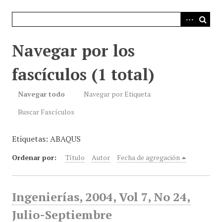
i
n
c
i
Navegar por los
p
a
fascículos (1 total)
l
Navegar todo
Navegar por Etiqueta
Buscar Fascículos
Etiquetas: ABAQUS
Ordenar por:
Título
Autor
Fecha de agregación
Ingenierías, 2004, Vol 7, No 24,
Julio-Septiembre