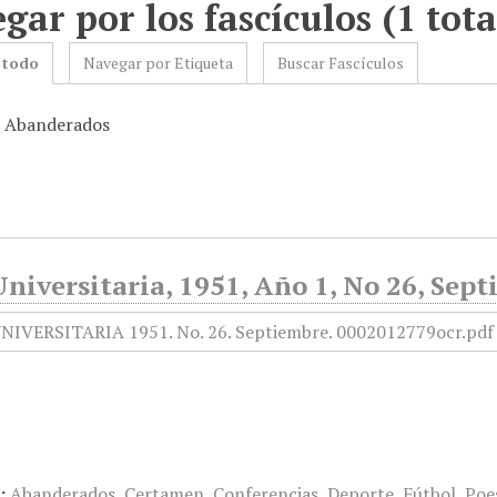
gar por los fascículos (1 tota
 todo
Navegar por Etiqueta
Buscar Fascículos
: Abanderados
niversitaria, 1951, Año 1, No 26, Sep
:
Abanderados
,
Certamen
,
Conferencias
,
Deporte
,
Fútbol
,
Poe