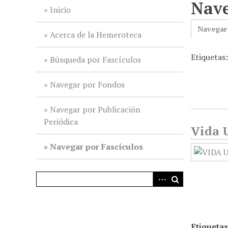
Nave
i
Inicio
n
Navegar
c
Acerca de la Hemeroteca
i
Etiquetas
p
Búsqueda por Fascículos
a
l
Navegar por Fondos
Navegar por Publicación
Periódica
Vida U
Navegar por Fascículos
Etiquetas