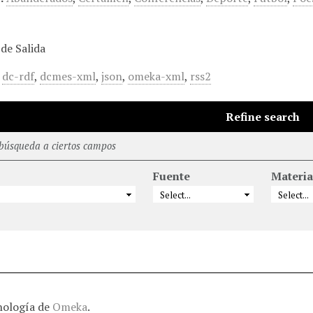
de Salida
,
dc-rdf
,
dcmes-xml
,
json
,
omeka-xml
,
rss2
Refine search
 búsqueda a ciertos campos
Fuente
Materia
nología de
Omeka
.