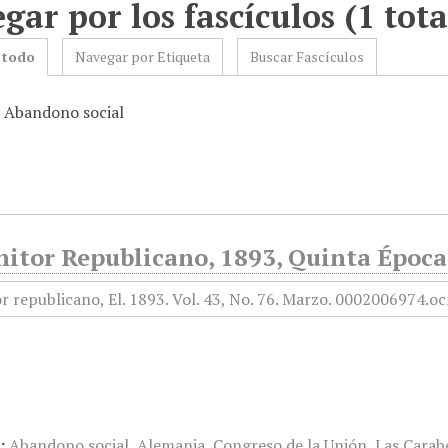
gar por los fascículos (1 tota
 todo
Navegar por Etiqueta
Buscar Fascículos
: Abandono social
nitor Republicano, 1893, Quinta Época
:
Abandono social
,
Alemania
,
Congreso de la Unión
,
Las Carab