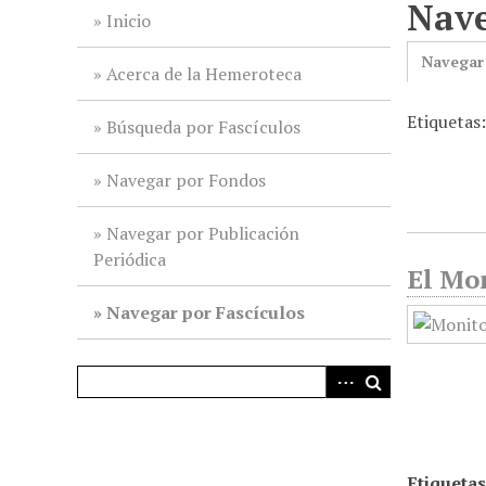
Nave
i
Inicio
n
Navegar
c
Acerca de la Hemeroteca
i
Etiquetas
p
Búsqueda por Fascículos
a
l
Navegar por Fondos
Navegar por Publicación
Periódica
El Mo
Navegar por Fascículos
Etiquetas