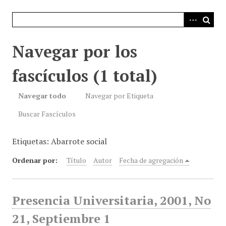
i
n
c
i
Navegar por los
p
a
fascículos (1 total)
l
Navegar todo
Navegar por Etiqueta
Buscar Fascículos
Etiquetas: Abarrote social
Ordenar por:
Título
Autor
Fecha de agregación
Presencia Universitaria, 2001, No
21, Septiembre 1