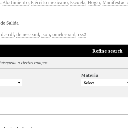
:
Abatimiento
,
Ejército mexicano
,
Escuela
,
Hogar
,
Manifestaci
de Salida
,
dc-rdf
,
dcmes-xml
,
json
,
omeka-xml
,
rss2
Refine search
 búsqueda a ciertos campos
Materia