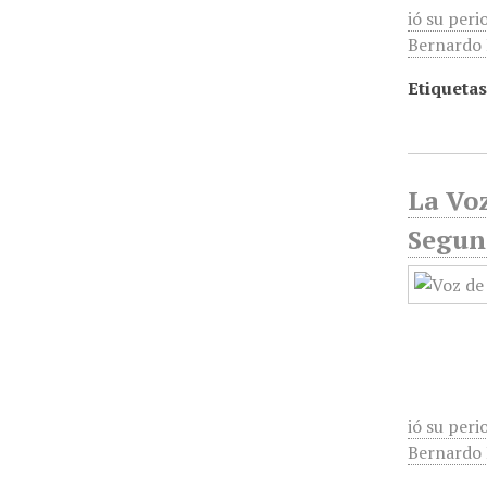
ió su peri
Bernardo R
Etiquetas
La Voz
Segun
ió su peri
Bernardo R