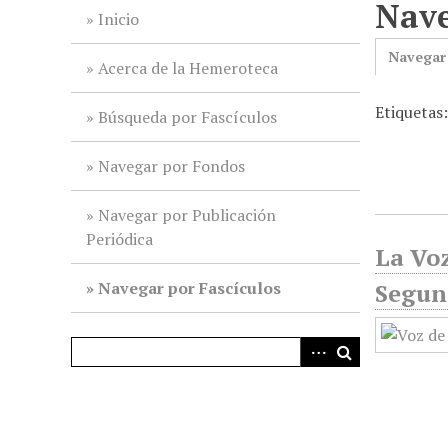
Nave
i
Inicio
n
Navegar
c
Acerca de la Hemeroteca
i
Etiquetas
p
Búsqueda por Fascículos
a
l
Navegar por Fondos
Navegar por Publicación
Periódica
La Voz
Navegar por Fascículos
Segun