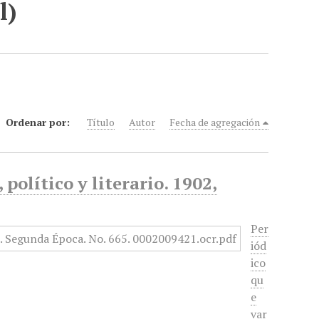
l)
Ordenar por:
Título
Autor
Fecha de agregación
político y literario. 1902,
Per
iód
ico
qu
e
var