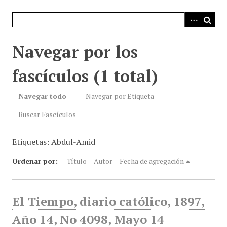
i
n
c
i
Navegar por los
p
a
fascículos (1 total)
l
Navegar todo
Navegar por Etiqueta
Buscar Fascículos
Etiquetas: Abdul-Amid
Ordenar por:
Título
Autor
Fecha de agregación
El Tiempo, diario católico, 1897,
Año 14, No 4098, Mayo 14