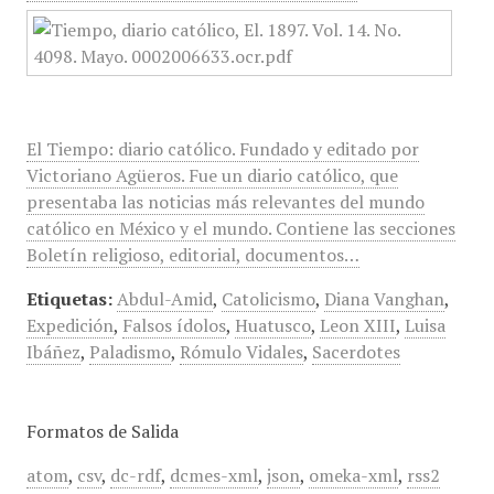
El Tiempo: diario católico. Fundado y editado por
Victoriano Agüeros. Fue un diario católico, que
presentaba las noticias más relevantes del mundo
católico en México y el mundo. Contiene las secciones
Boletín religioso, editorial, documentos…
Etiquetas:
Abdul-Amid
,
Catolicismo
,
Diana Vanghan
,
Expedición
,
Falsos ídolos
,
Huatusco
,
Leon XIII
,
Luisa
Ibáñez
,
Paladismo
,
Rómulo Vidales
,
Sacerdotes
Formatos de Salida
atom
,
csv
,
dc-rdf
,
dcmes-xml
,
json
,
omeka-xml
,
rss2