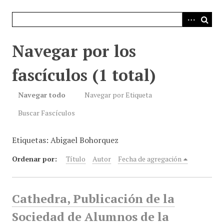
i
n
c
i
Navegar por los
p
a
fascículos (1 total)
l
Navegar todo
Navegar por Etiqueta
Buscar Fascículos
Etiquetas: Abigael Bohorquez
Ordenar por:
Título
Autor
Fecha de agregación
Cathedra, Publicación de la
Sociedad de Alumnos de la