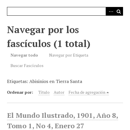
i
n
c
i
Navegar por los
p
a
fascículos (1 total)
l
Navegar todo
Navegar por Etiqueta
Buscar Fascículos
Etiquetas: Abisinios en Tierra Santa
Ordenar por:
Título
Autor
Fecha de agregación
El Mundo Ilustrado, 1901, Año 8,
Tomo 1, No 4, Enero 27