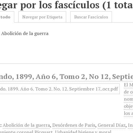
gar por los fascículos (1 tota
 todo
Navegar por Etiqueta
Buscar Fascículos
 Abolición de la guerra
ndo, 1899, Año 6, Tomo 2, No 12, Sept
El M
de o
nomb
obje
los 
:
Abolición de la guerra
,
Desórdenes de Paris
,
General Díaz
,
In
eniente coronel Picquart
,
Urbanidad higiene y moral