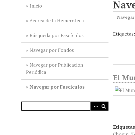
Nave
i
Inicio
n
Navegar
c
Acerca de la Hemeroteca
i
Etiquetas:
p
Búsqueda por Fascículos
a
l
Navegar por Fondos
Navegar por Publicación
Periódica
El Mu
Navegar por Fascículos
Etiquetas
Chopin
,
T