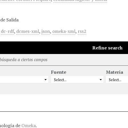
de Salida
,
dc-rdf
,
dcmes-xml
,
json
,
omeka-xml
,
rss2
Refine search
 búsqueda a ciertos campos
Fuente
Materia
nología de
Omeka
.