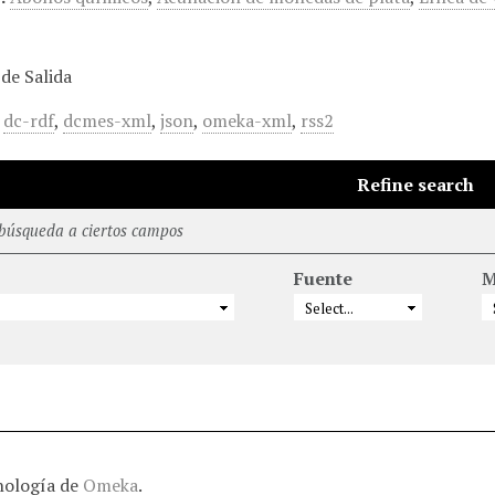
de Salida
,
dc-rdf
,
dcmes-xml
,
json
,
omeka-xml
,
rss2
Refine search
 búsqueda a ciertos campos
Fuente
M
nología de
Omeka
.