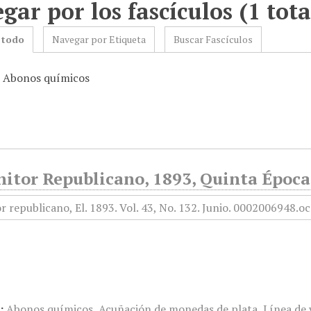
gar por los fascículos (1 tota
 todo
Navegar por Etiqueta
Buscar Fascículos
: Abonos químicos
itor Republicano, 1893, Quinta Época,
:
Abonos químicos
,
Acuñación de monedas de plata
,
Línea de