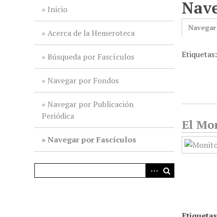
Nave
i
Inicio
n
Navegar
c
Acerca de la Hemeroteca
i
Etiquetas
p
Búsqueda por Fascículos
a
l
Navegar por Fondos
Navegar por Publicación
Periódica
El Mon
Navegar por Fascículos
Etiquetas