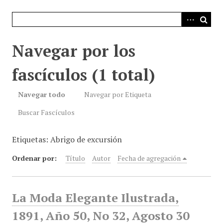
i
n
c
i
Navegar por los
p
a
fascículos (1 total)
l
Navegar todo
Navegar por Etiqueta
Buscar Fascículos
Etiquetas: Abrigo de excursión
Ordenar por:
Título
Autor
Fecha de agregación
La Moda Elegante Ilustrada,
1891, Año 50, No 32, Agosto 30