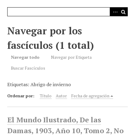
i
n
c
i
Navegar por los
p
a
fascículos (1 total)
l
Navegar todo
Navegar por Etiqueta
Buscar Fascículos
Etiquetas: Abrigo de invierno
Ordenar por:
Título
Autor
Fecha de agregación
El Mundo Ilustrado, De las
Damas, 1903, Año 10, Tomo 2, No