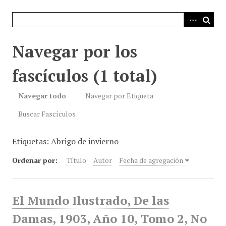
i
n
c
i
Navegar por los
p
a
fascículos (1 total)
l
Navegar todo
Navegar por Etiqueta
Buscar Fascículos
Etiquetas: Abrigo de invierno
Ordenar por:
Título
Autor
Fecha de agregación
El Mundo Ilustrado, De las
Damas, 1903, Año 10, Tomo 2, No