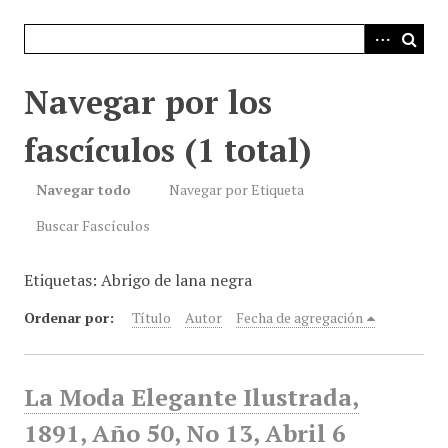
i
n
c
i
Navegar por los
p
a
fascículos (1 total)
l
Navegar todo
Navegar por Etiqueta
Buscar Fascículos
Etiquetas: Abrigo de lana negra
Ordenar por:
Título
Autor
Fecha de agregación
La Moda Elegante Ilustrada,
1891, Año 50, No 13, Abril 6