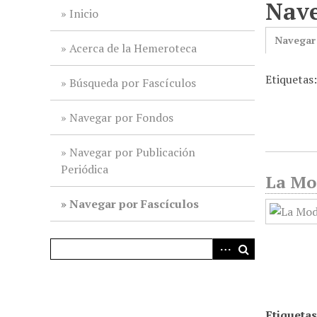
Nave
i
Inicio
n
Navegar
c
Acerca de la Hemeroteca
i
Etiquetas
p
Búsqueda por Fascículos
a
l
Navegar por Fondos
Navegar por Publicación
Periódica
La Mo
Navegar por Fascículos
Etiquetas