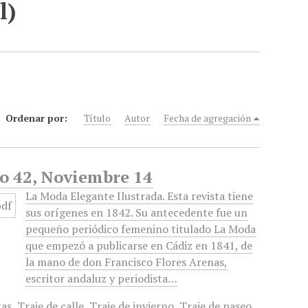
l)
Ordenar por:
Título
Autor
Fecha de agregación
No 42, Noviembre 14
La Moda Elegante Ilustrada. Esta revista tiene
sus orígenes en 1842. Su antecedente fue un
pequeño periódico femenino titulado La Moda
que empezó a publicarse en Cádiz en 1841, de
la mano de don Francisco Flores Arenas,
escritor andaluz y periodista…
tas
,
Traje de calle
,
Traje de invierno
,
Traje de paseo