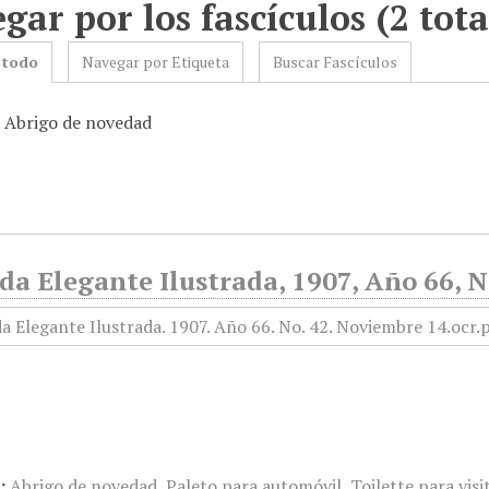
gar por los fascículos (2 tota
 todo
Navegar por Etiqueta
Buscar Fascículos
: Abrigo de novedad
da Elegante Ilustrada, 1907, Año 66, 
:
Abrigo de novedad
,
Paleto para automóvil
,
Toilette para visi