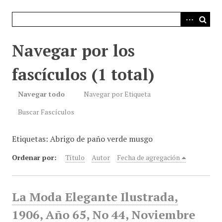
i
n
c
i
Navegar por los
p
a
fascículos (1 total)
l
Navegar todo
Navegar por Etiqueta
Buscar Fascículos
Etiquetas: Abrigo de paño verde musgo
Ordenar por:
Título
Autor
Fecha de agregación
La Moda Elegante Ilustrada,
1906, Año 65, No 44, Noviembre