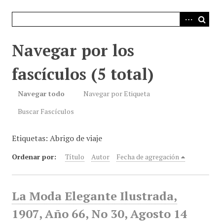
i
n
c
i
Navegar por los
p
a
fascículos (5 total)
l
Navegar todo
Navegar por Etiqueta
Buscar Fascículos
Etiquetas: Abrigo de viaje
Ordenar por:
Título
Autor
Fecha de agregación
La Moda Elegante Ilustrada,
1907, Año 66, No 30, Agosto 14