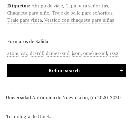
Etiquetas:
Abrigo de viaje
,
Capa para señoritas
,
Chaqueta para niño
,
Traje de baile para señoritas
,
Traje para visita
,
Vestido con chaqueta para niñas
Formatos de Salida
atom
,
csv
,
dc-rdf
,
dcmes-xml
,
json
,
omeka-xml
,
rss2
Refine search
Universidad Autónoma de Nuevo Léon, (c) 2020-2030 -
Tecnología de
Omeka
.