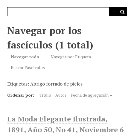
i
n
c
i
Navegar por los
p
a
fascículos (1 total)
l
Navegar todo
Navegar por Etiqueta
Buscar Fascículos
Etiquetas: Abrigo forrado de pieles
Ordenar por:
Título
Autor
Fecha de agregación
La Moda Elegante Ilustrada,
1891, Año 50, No 41, Noviembre 6