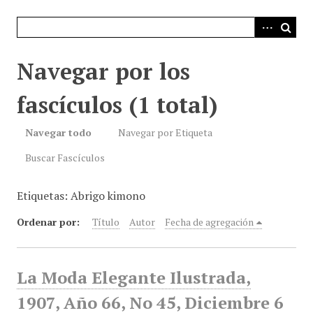
i
n
c
i
Navegar por los
p
a
fascículos (1 total)
l
Navegar todo
Navegar por Etiqueta
Buscar Fascículos
Etiquetas: Abrigo kimono
Ordenar por:
Título
Autor
Fecha de agregación
La Moda Elegante Ilustrada,
1907, Año 66, No 45, Diciembre 6